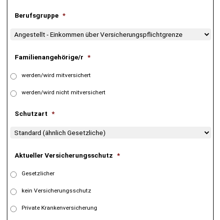
r
c
e
Berufsgruppe
*
h
i
c
h
b
a
Familienangehörige/r
*
r
?
werden/wird mitversichert
werden/wird nicht mitversichert
Schutzart
*
Aktueller Versicherungsschutz
*
Gesetzlicher
kein Versicherungsschutz
Private Krankenversicherung